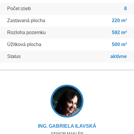
Počet izieb
8
Zastavaná plocha
220 m²
Rozloha pozemku
592 m²
Úžitková plocha
500 m²
Status
aktívne
ING. GABRIELA ILAVSKÁ
SENIOR MAKLÉR