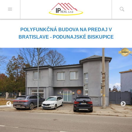
REAL spol.s.r.o.
POLYFUNKČNÁ BUDOVA NA PREDAJ V
BRATISLAVE - PODUNAJSKÉ BISKUPICE