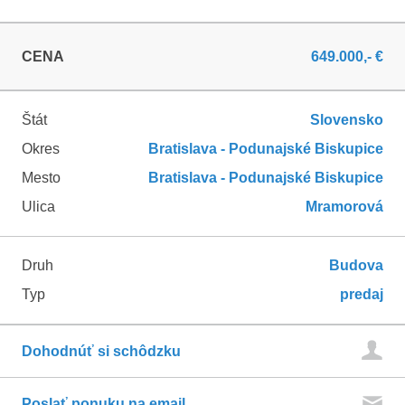
CENA
649.000,- €
Štát
Slovensko
Okres
Bratislava - Podunajské Biskupice
Mesto
Bratislava - Podunajské Biskupice
Ulica
Mramorová
Druh
Budova
Typ
predaj
Dohodnúť si schôdzku
Poslať ponuku na email