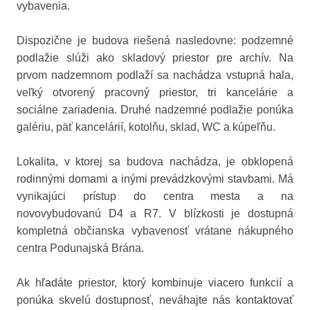
vybavenia.
Dispozične je budova riešená nasledovne: podzemné
podlažie slúži ako skladový priestor pre archív. Na
prvom nadzemnom podlaží sa nachádza vstupná hala,
veľký otvorený pracovný priestor, tri kancelárie a
sociálne zariadenia. Druhé nadzemné podlažie ponúka
galériu, päť kancelárií, kotolňu, sklad, WC a kúpeľňu.
Lokalita, v ktorej sa budova nachádza, je obklopená
rodinnými domami a inými prevádzkovými stavbami. Má
vynikajúci prístup do centra mesta a na
novovybudovanú D4 a R7. V blízkosti je dostupná
kompletná občianska vybavenosť vrátane nákupného
centra Podunajská Brána.
Ak hľadáte priestor, ktorý kombinuje viacero funkcií a
ponúka skvelú dostupnosť, neváhajte nás kontaktovať