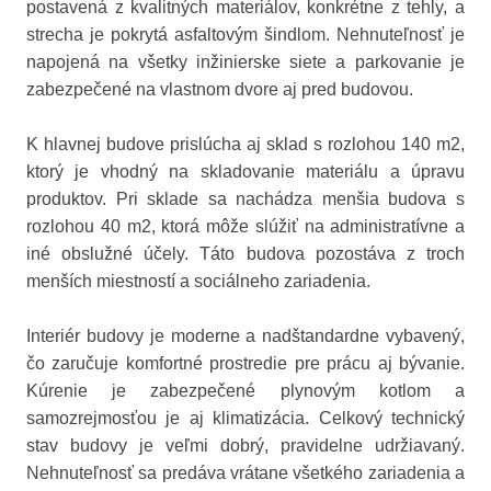
postavená z kvalitných materiálov, konkrétne z tehly, a
strecha je pokrytá asfaltovým šindlom. Nehnuteľnosť je
napojená na všetky inžinierske siete a parkovanie je
zabezpečené na vlastnom dvore aj pred budovou.
K hlavnej budove prislúcha aj sklad s rozlohou 140 m2,
ktorý je vhodný na skladovanie materiálu a úpravu
produktov. Pri sklade sa nachádza menšia budova s
rozlohou 40 m2, ktorá môže slúžiť na administratívne a
iné obslužné účely. Táto budova pozostáva z troch
menších miestností a sociálneho zariadenia.
Interiér budovy je moderne a nadštandardne vybavený,
čo zaručuje komfortné prostredie pre prácu aj bývanie.
Kúrenie je zabezpečené plynovým kotlom a
samozrejmosťou je aj klimatizácia. Celkový technický
stav budovy je veľmi dobrý, pravidelne udržiavaný.
Nehnuteľnosť sa predáva vrátane všetkého zariadenia a