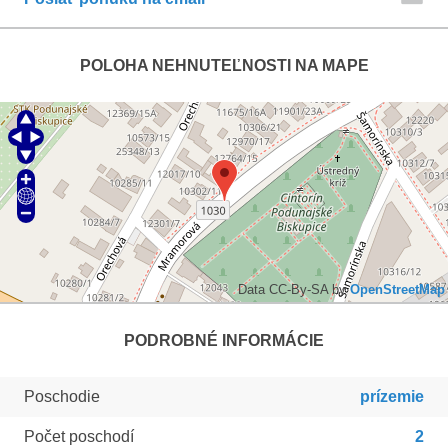
POLOHA NEHNUTEĽNOSTI NA MAPE
Data CC-By-SA by
OpenStreetMap
PODROBNÉ INFORMÁCIE
Poschodie
prízemie
Počet poschodí
2