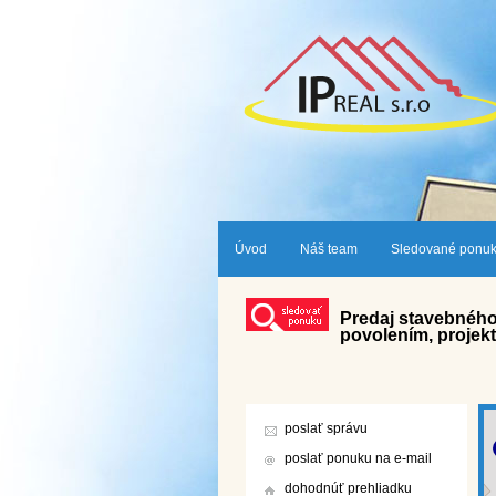
Úvod
Náš team
Sledované ponu
Predaj stavebného
povolením, projekt
poslať správu
poslať ponuku na e-mail
dohodnúť prehliadku