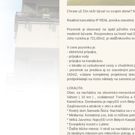
Chcete už čím skôr bývať vo svojom dome? M
Realitná kancelária IP REAL ponúka stavebný 
Pozemok je situovaný na úpätí južného svah
moderné bývanie. Rozprestiera sa hneď nad š
Jeho rozloha je 721,65m2, je obdĺžnikového tv
V cene pozemku je:
- elektrická prípojka,
- prípojka vody
- prípojka na kanalizáciu
- v lokalite sú vybudované cesty s chodníkmi 
- pozemok sa predáva aj so stavebným povo
142m2, vrátane kompletnej projektovej do
predpokladajú sa nízke náklady na samotnú p
LOKALITA:
Obec sa nachádza na slovensko-moravskom p
Váhom ( 10 km ) , vzdialenosť Trenčína a Pi
Kamečnica. Dominantou je najvyšší vrch Bielyc
Zaujímavosti a atrakcie v obci a okolí:
* Rodný dom Samuela Štúra: Nachádza sa v ob
* Minifarma: Kontaktná zoo, kde si môžete poh
* Veľká Javorina: Najvyšší vrch Bielych Karpát,
* Evanjelický kostol v Lubine:
* Ďalšie blízke miesta: V okolí sa nachádza aj
Je ideálnym miestom pre milovníkov pokoja, a 