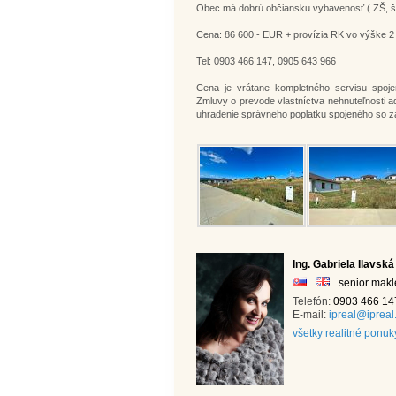
Obec má dobrú občiansku vybavenosť ( ZŠ, škô
Cena: 86 600,- EUR + provízia RK vo výške 2
Tel: 0903 466 147, 0905 643 966
Cena je vrátane kompletného servisu spoje
Zmluvy o prevode vlastníctva nehnuteľnosti
uhradenie správneho poplatku spojeného so z
Ing. Gabriela Ilavská
senior makl
Telefón:
0903 466 14
E-mail:
ipreal@ipreal
všetky realitné ponu