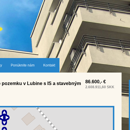
ky
Ponúknite nám
Kontakt
86.600,- €
 pozemku v Lubine s IS a stavebným
2.608.911,60 SKK