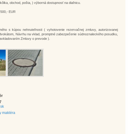
lka, obchod, pošta, ) výborná dostupnosť na diaľnicu.
 500,- EUR
ného s kúpou nehnuteľnosti ( vyhotovenie rezervačnej zmluvy, autorizovanej
 advokátom, Návrhu na vklad, promptné zabezpečenie súdnoznaleckého posudku,
avkladovaním Zmluvy o prevode ).
ér
7
.sk
ky makléra