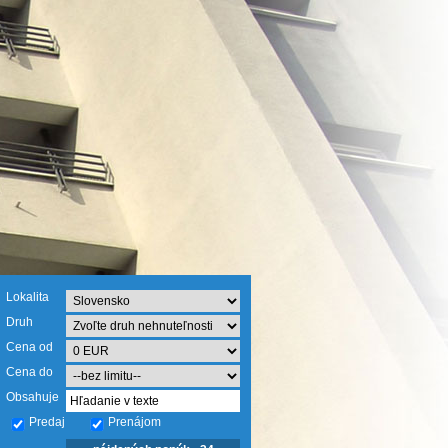
Lokalita
Druh
Cena od
Cena do
Obsahuje
Predaj
Prenájom