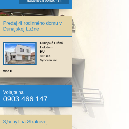
Predaj 4i rodinného domu v
Dunajskej Lužne
Dunajská Lužná
Holodom
HU
415 000
Výborná inv.
viac »
Volajte na
0903 466 147
3,5i byt na Strakovej