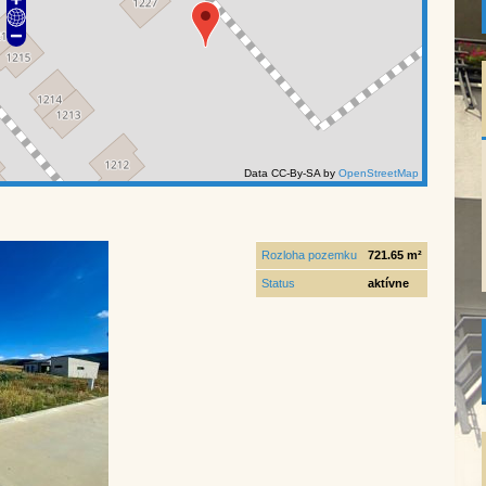
Data CC-By-SA by
OpenStreetMap
Rozloha pozemku
721.65 m²
Status
aktívne