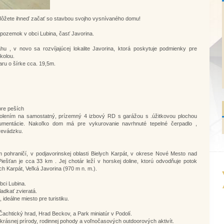
ôžete ihneď začať so stavbou svojho vysnívaného domu!
pozemok v obci Lubina, časť Javorina.
u , v novo sa rozvíjajúcej lokalite Javorina, ktorá poskytuje podmienky pre
kolou.
aru o šírke cca. 19,5m.
pre peších
lením na samostatný, prízemný 4 izbový RD s garážou s .úžitkovou plochou
kumentácie. Nakoľko dom má pre vykurovanie navrhnuté tepelné čerpadlo ,
revádzku.
ohraničí, v podjavorinskej oblasti Bielych Karpát, v okrese Nové Mesto nad
ešťan je cca 33 km . Jej chotár leží v horskej doline, ktorú odvodňuje potok
h Karpát, Veľká Javorina (970 m n. m.).
ci Lubina.
ladkať zvieratá.
 ideálne miesto pre turistiku.
 Čachtický hrad, Hrad Beckov, a Park miniatúr v Podolí.
krásnej prírody, rodinnej pohody a voľnočasových outdoorových aktivít.