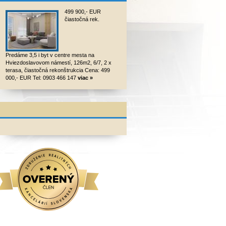
499 900,- EUR
čiastočná rek.
Predáme 3,5 i byt v centre mesta na
Hviezdoslavovom námestí, 126m2, 6/7, 2 x
terasa, čiastočná rekonštrukcia Cena: 499
000,- EUR Tel: 0903 466 147
viac »