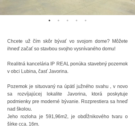
Chcete už čím skôr bývať vo svojom dome? Môžete
ihneď začať so stavbou svojho vysnívaného domu!
Realitná kancelária IP REAL ponúka stavebný pozemok
v obci Lubina, časť Javorina.
Pozemok je situovaný na úpätí južného svahu , v novo
sa rozvíjajúcej lokalite Javorina, ktorá poskytuje
podmienky pre moderné bývanie. Rozprestiera sa hneď
nad školou.
Jeho rozloha je 591,96m2, je obdĺžnikového tvaru o
šírke cca. 16m.