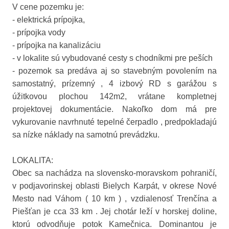
V cene pozemku je:
- elektrická prípojka,
- prípojka vody
- prípojka na kanalizáciu
- v lokalite sú vybudované cesty s chodníkmi pre peších
- pozemok sa predáva aj so stavebným povolením na
samostatný, prízemný , 4 izbový RD s garážou s
úžitkovou plochou 142m2, vrátane kompletnej
projektovej dokumentácie. Nakoľko dom má pre
vykurovanie navrhnuté tepelné čerpadlo , predpokladajú
sa nízke náklady na samotnú prevádzku.
LOKALITA:
Obec sa nachádza na slovensko-moravskom pohraničí,
v podjavorinskej oblasti Bielych Karpát, v okrese Nové
Mesto nad Váhom ( 10 km ) , vzdialenosť Trenčína a
Piešťan je cca 33 km . Jej chotár leží v horskej doline,
ktorú odvodňuje potok Kamečnica. Dominantou je