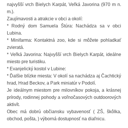
najvyšší vrch Bielych Karpát, Veľká Javorina (970 m n.
m.).
Zaujímavosti a atrakcie v obci a okolí:
* Rodný dom Samuela Štúra: Nachádza sa v obci
Lubina.
* Minifarma: Kontaktná zoo, kde si môžete pohladkať
zvieratá.
* Veľká Javorina: Najvyšší vrch Bielych Karpát, ideálne
miesto pre turistiku.
* Evanjelický kostol v Lubine:
* Ďalšie blízke miesta: V okolí sa nachádza aj Čachtický
hrad, Hrad Beckov, a Park miniatúr v Podolí.
Je ideálnym miestom pre milovníkov pokoja, a krásnej
prírody, rodinnej pohody a voľnočasových outdoorových
aktivít.
Obec má dobrú občiansku vybavenosť ( ZŠ, škôlka,
obchod, pošta, ) výborná dostupnosť na diaľnicu.