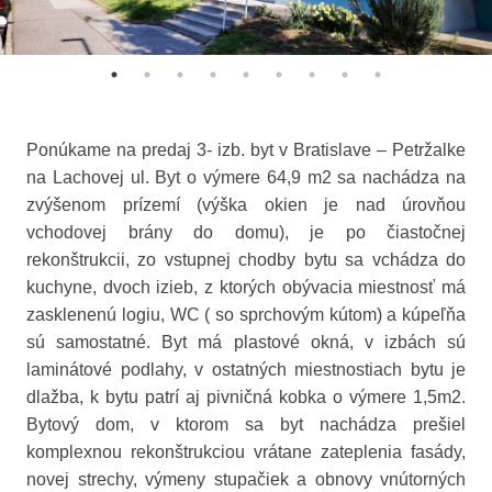
Ponúkame na predaj 3- izb. byt v Bratislave – Petržalke
na Lachovej ul. Byt o výmere 64,9 m2 sa nachádza na
zvýšenom prízemí (výška okien je nad úrovňou
vchodovej brány do domu), je po čiastočnej
rekonštrukcii, zo vstupnej chodby bytu sa vchádza do
kuchyne, dvoch izieb, z ktorých obývacia miestnosť má
zasklenenú logiu, WC ( so sprchovým kútom) a kúpeľňa
sú samostatné. Byt má plastové okná, v izbách sú
laminátové podlahy, v ostatných miestnostiach bytu je
dlažba, k bytu patrí aj pivničná kobka o výmere 1,5m2.
Bytový dom, v ktorom sa byt nachádza prešiel
komplexnou rekonštrukciou vrátane zateplenia fasády,
novej strechy, výmeny stupačiek a obnovy vnútorných