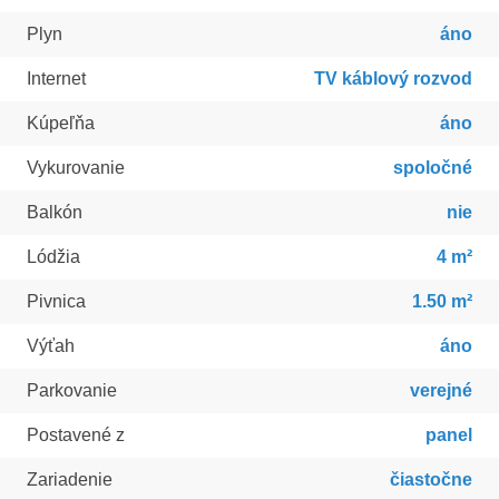
Plyn
áno
Internet
TV káblový rozvod
Kúpeľňa
áno
Vykurovanie
spoločné
Balkón
nie
Lódžia
4 m²
Pivnica
1.50 m²
Výťah
áno
Parkovanie
verejné
Postavené z
panel
Zariadenie
čiastočne