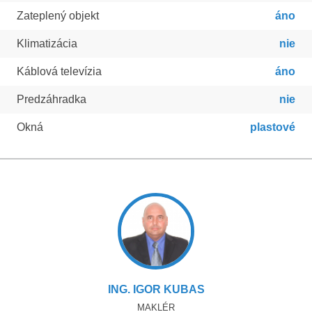
Zateplený objekt
áno
Klimatizácia
nie
Káblová televízia
áno
Predzáhradka
nie
Okná
plastové
ING. IGOR KUBAS
MAKLÉR