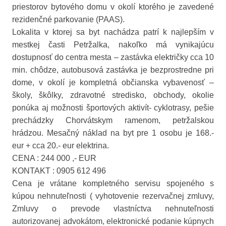
priestorov bytového domu v okolí ktorého je zavedené
rezidenčné parkovanie (PAAS).
Lokalita v ktorej sa byt nachádza patrí k najlepším v
mestkej časti Petržalka, nakoľko má vynikajúcu
dostupnosť do centra mesta – zastávka električky cca 10
min. chôdze, autobusová zastávka je bezprostredne pri
dome, v okolí je kompletná občianska vybavenosť –
školy, škôlky, zdravotné stredisko, obchody, okolie
ponúka aj možnosti športových aktivít- cyklotrasy, pešie
prechádzky Chorvátskym ramenom, petržalskou
hrádzou. Mesačný náklad na byt pre 1 osobu je 168.-
eur + cca 20.- eur elektrina.
CENA : 244 000 ,- EUR
KONTAKT : 0905 612 496
Cena je vrátane kompletného servisu spojeného s
kúpou nehnuteľnosti ( vyhotovenie rezervačnej zmluvy,
Zmluvy o prevode vlastníctva nehnuteľnosti
autorizovanej advokátom, elektronické podanie kúpnych