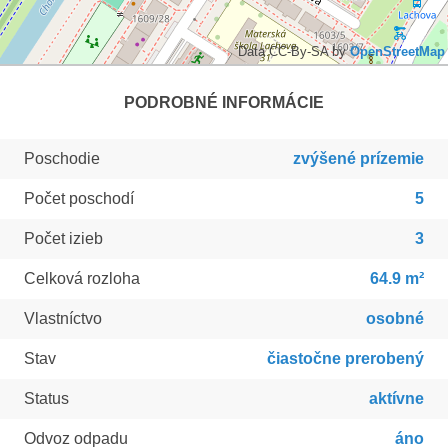
Data CC-By-SA by
OpenStreetMap
PODROBNÉ INFORMÁCIE
Poschodie
zvýšené prízemie
Počet poschodí
5
Počet izieb
3
Celková rozloha
64.9 m²
Vlastníctvo
osobné
Stav
čiastočne prerobený
Status
aktívne
Odvoz odpadu
áno