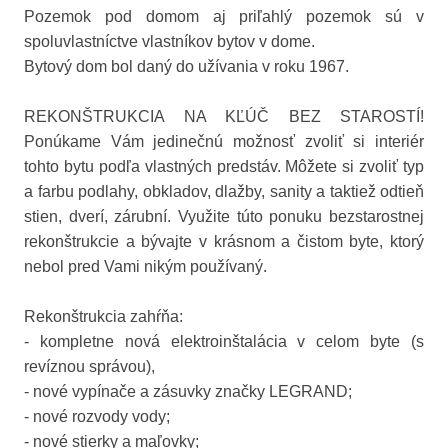
Pozemok pod domom aj priľahlý pozemok sú v
spoluvlastníctve vlastníkov bytov v dome.
Bytový dom bol daný do užívania v roku 1967.
REKONŠTRUKCIA NA KĽÚČ BEZ STAROSTÍ!
Ponúkame Vám jedinečnú možnosť zvoliť si interiér
tohto bytu podľa vlastných predstáv. Môžete si zvoliť typ
a farbu podlahy, obkladov, dlažby, sanity a taktiež odtieň
stien, dverí, zárubní. Využite túto ponuku bezstarostnej
rekonštrukcie a bývajte v krásnom a čistom byte, ktorý
nebol pred Vami nikým používaný.
Rekonštrukcia zahŕňa:
- kompletne nová elektroinštalácia v celom byte (s
revíznou správou),
- nové vypínače a zásuvky značky LEGRAND;
- nové rozvody vody;
- nové stierky a maľovky;